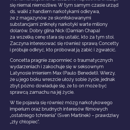
się niemal niemożliwe. W tym samym czasie urząd
ds. walki z handlem narkotykami odkrywa,
że z magazynów ze skonfiskowanymi
substancjami zniknęły narkotyki warte miliony
dolarów. Dobry glina Nick (Damian Chapa)
za wszelką cenę stara się ustalić, kto za tym stoi.
Zaczyna interesować się również sprawą Concetty
i próbuje odkryć, kto próbował ją zabić i zgwałcić.
Concetta pragnie zapomnieć o traumatycznych
wydarzeniach i zakochuje się w seksownym
Latynosie imieniem Max (Paulo Benedeti). Wierzy,
że u jego boku wreszcie ułoży sobie życie, jednak
zbyt późno dowiaduje się, że to on może być
sprawcą zamachu na jej życie.
W tle pojawia się również mózg narkotykowego
imperium oraz brudnych interesów filmowych
„ostatniego tchnienia” (Sven Martinek) – prawdziwy
„zły chłopiec”.