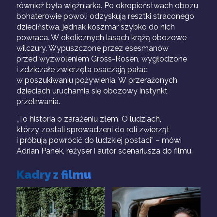
również była więźniarka. Po okropieństwach obozu
bohaterowie powoli odzyskują resztki straconego
dzieciństwa, jednak koszmar szybko do nich
powraca. W okolicznych lasach krążą obozowe
wilczury. Wypuszczone przez esesmanów
przed wyzwoleniem Gross-Rosen, wygłodzone
i zdziczałe zwierzęta osaczają pałac
w poszukiwaniu pożywienia. W przerażonych
dzieciach uruchamia się obozowy instynkt
przetrwania.
„To historia o zarażeniu złem. O ludziach,
którzy zostali sprowadzeni do roli zwierząt
i próbują powrócić do ludzkiej postaci” – mówi
Adrian Panek, reżyser i autor scenariusza do filmu.
Kadry z filmu