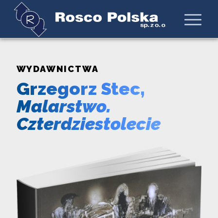
WYDAWNICTWA
Grzegorz Stec,
Malarstwo.
Czterdziestolecie