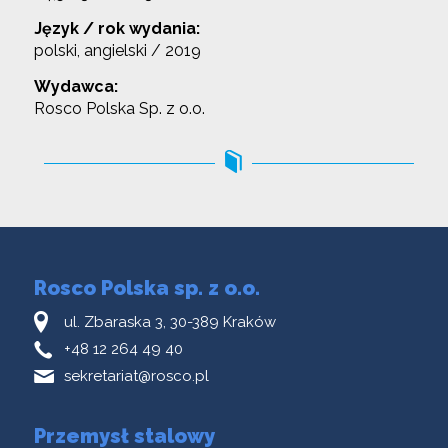
Język / rok wydania:
polski, angielski / 2019
Wydawca:
Rosco Polska Sp. z o.o.
Rosco Polska sp. z o.o.
ul. Zbaraska 3, 30-389 Kraków
+48 12 264 49 40
sekretariat@rosco.pl
Przemysł stalowy