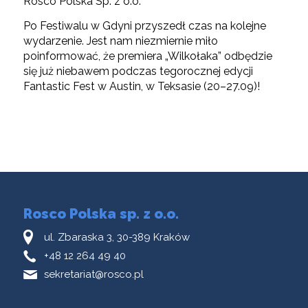
Rosco Polska Sp. z o.o.
Po Festiwalu w Gdyni przyszedł czas na kolejne
wydarzenie. Jest nam niezmiernie miło
poinformować, że premiera „Wilkołaka” odbędzie
się już niebawem podczas tegorocznej edycji
Fantastic Fest w Austin, w Teksasie (20–27.09)!
Rosco Polska sp. z o.o.
ul. Zbaraska 3, 30-389 Kraków
+48 12 264 49 40
sekretariat@rosco.pl