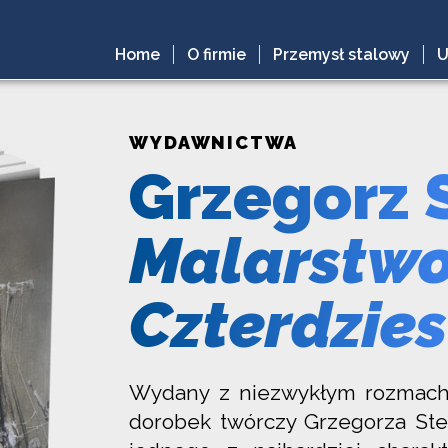
Home
O firmie
Przemysł stalowy
U
WYDAWNICTWA
Grzegorz 
Malarstwo
Czterdzies
Wydany z niezwykłym rozmache
dorobek twórczy Grzegorza Stec