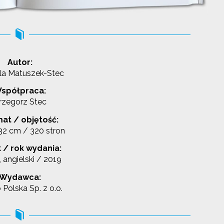
Autor:
la Matuszek-Stec
spółpraca:
rzegorz Stec
at / objętość:
 32 cm / 320 stron
 / rok wydania:
, angielski / 2019
Wydawca:
Polska Sp. z o.o.