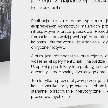
jednego z najbardziej charak
krakowskich.
Publikacja ukazuje pełne spektrum j
ekspresyjnych kompozycji malarskich, prze
introspektywne prace papierowe. Repro
formacie – pozwalają wniknąć w detale c
kolorem, dramatyczne światłocienie, 
oniryczne motywy.
Album jest równocześnie przekrojową o
wczesne eksperymenty, jak i najbardziej
Uzupełniają go teksty interpretacyjne ora
duchowy i emocjonalny wymiar jego obraz
To nie tylko reprezentatywny przegląd cz
kolekcjonerska, przygotowana z dbałości
staranne opracowanie merytoryczne i 
prezentowanych dzieł.