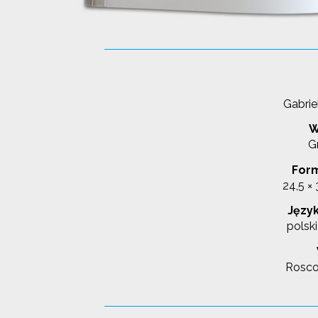
Gabrie
W
G
Form
24,5 ×
Język
polski
Rosco 