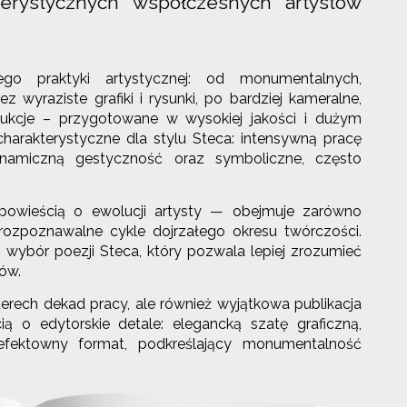
terystycznych współczesnych artystów
ego praktyki artystycznej: od monumentalnych,
z wyraziste grafiki i rysunki, po bardziej kameralne,
dukcje – przygotowane w wysokiej jakości i dużym
harakterystyczne dla stylu Steca: intensywną pracę
dynamiczną gestyczność oraz symboliczne, często
powieścią o ewolucji artysty — obejmuje zarówno
 rozpoznawalne cykle dojrzałego okresu twórczości.
z wybór poezji Steca, który pozwala lepiej zrozumieć
ów.
terech dekad pracy, ale również wyjątkowa publikacja
ą o edytorskie detale: elegancką szatę graficzną,
efektowny format, podkreślający monumentalność