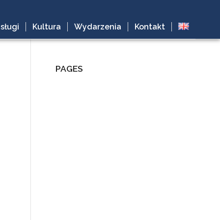
sługi
Kultura
Wydarzenia
Kontakt
PAGES
„W” jak morderstwo
Chaim Goldberg – I Remember the
Shtetl
Dark Feathers: Dance of the Geisha
Enemy Within
Filmy
Grzegorz Stec. Malarstwo.
Czterdziestolecie
Kontakt
Malarstwo
O firmie