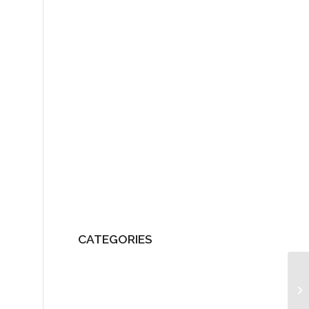
Pierwsza Gwiazda
Rosco Eko-Tech
Rosco PIM
Rosco Steel
RoscoTax
Strona główna
The Green Wave
Tych miasteczek nie ma już
Wilkołak
Wilkołak
Wydarzenia
Wydawnictwa
CATEGORIES
Przemysł
Kultura
Usługi