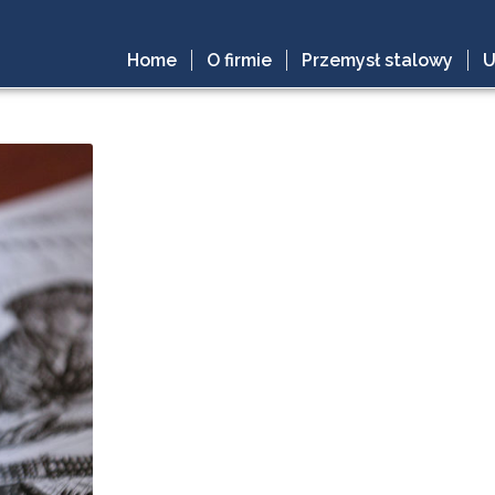
Home
O firmie
Przemysł stalowy
U